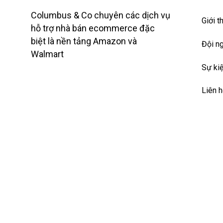
Columbus & Co chuyên các dịch vụ
Giới t
hỗ trợ nhà bán ecommerce đặc
biệt là nền tảng Amazon và
Đội n
Walmart
Sự ki
Liên h