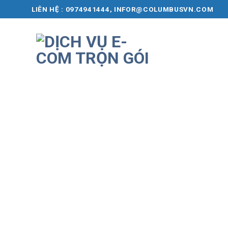
Skip
LIÊN HỆ : 0974941444, INFOR@COLUMBUSVN.COM
to
content
Aut