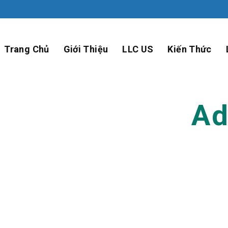
Trang Chủ
Giới Thiệu
LLC US
Kiến Thức
hor Archives:
Ad