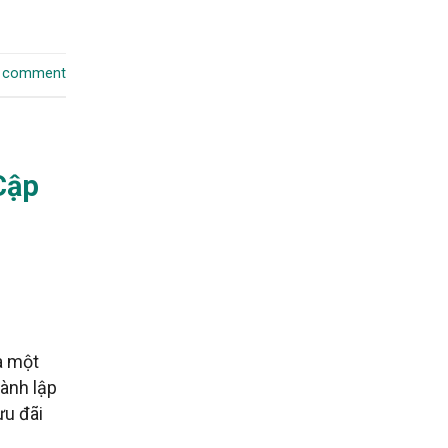
a comment
Cập
à một
ành lập
ưu đãi