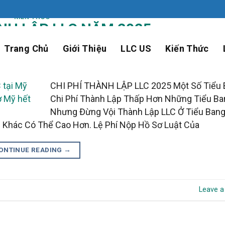
KIẾN THỨC
ÀNH LẬP LLC NĂM 2025
Trang Chủ
Giới Thiệu
LLC US
Kiến Thức
D ON
MAY 15, 2025
BY
ADMIN
CHI PHÍ THÀNH LẬP LLC 2025 Một Số Tiểu 
Chi Phí Thành Lập Thấp Hơn Những Tiểu B
Nhưng Đừng Vội Thành Lập LLC Ở Tiểu Bang
 Khác Có Thể Cao Hơn. Lệ Phí Nộp Hồ Sơ Luật Của
ONTINUE READING
→
Leave 