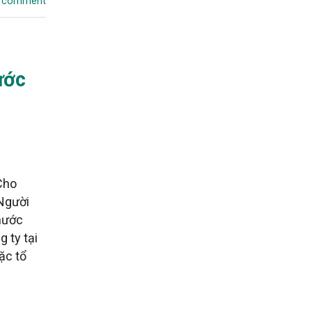
a comment
ước
Cho
Người
nước
 ty tại
ặc tổ