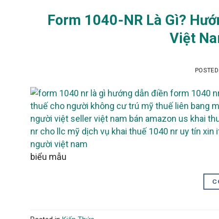
Form 1040-NR Là Gì? Hướn
Việt N
POSTE
biểu mẫu
C