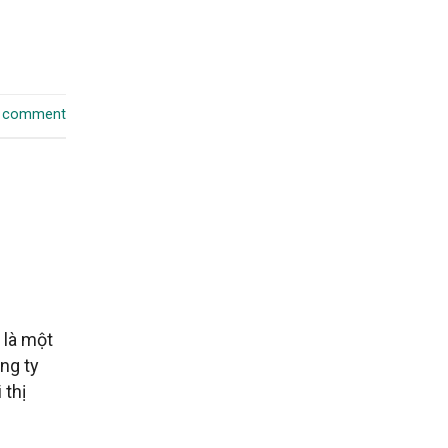
a comment
 là một
ng ty
 thị