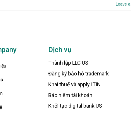
Leave 
pany
Dịch vụ
Thành lập LLC US
hiệu
Đăng ký bảo hộ trademark
gũ
Khai thuế và apply ITIN
ện
Bảo hiểm tài khoản
Khởi tạo digital bank US
ệ