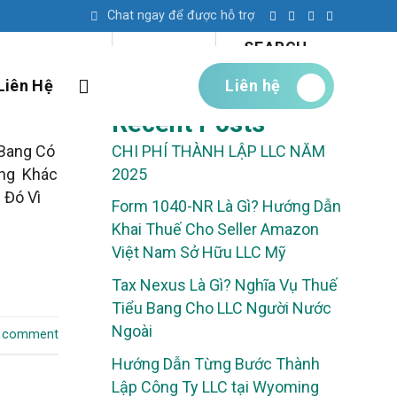
Search
Chat ngay để được hỗ trợ
SEARCH
Liên Hệ
Liên hệ
Recent Posts
CHI PHÍ THÀNH LẬP LLC NĂM
Bang Có
2025
ang Khác
 Đó Vì
Form 1040-NR Là Gì? Hướng Dẫn
Khai Thuế Cho Seller Amazon
Việt Nam Sở Hữu LLC Mỹ
Tax Nexus Là Gì? Nghĩa Vụ Thuế
Tiểu Bang Cho LLC Người Nước
Ngoài
a comment
Hướng Dẫn Từng Bước Thành
Lập Công Ty LLC tại Wyoming