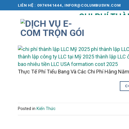
Skip
LIÊN HỆ : 0974941444, INFOR@COLUMBUSVN.COM
to
CHI PHÍ TH
content
POSTE
Thực Tế Phí Tiểu Bang Và Các Chi Phí Hằng Năm
C
Posted in
Kiến Thức