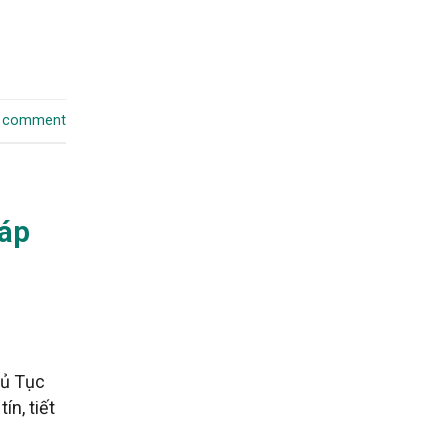
a comment
háp
hủ Tục
n, tiết